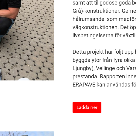
samt att tillgodose goda b
Grå)-konstruktioner. Geme
hålrumsandel som medför a
vägkonstruktionen. Det öp
livsbetingelserna för växtl
Detta projekt har följt up
byggda ytor från fyra oli
Ljungby), Vellinge och Vara
prestanda. Rapporten inne
ERAPAVE kan användas för
Ladda ner