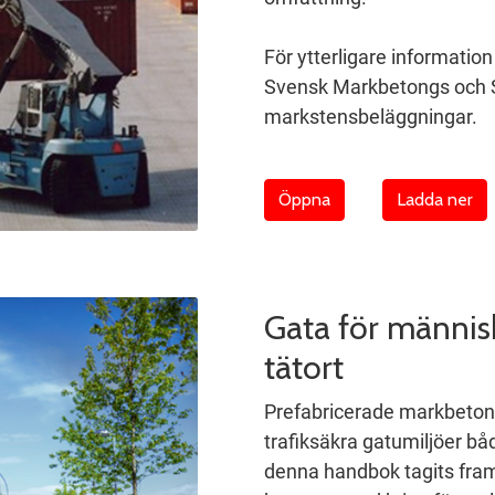
För ytterligare informatio
Svensk Markbetongs och
markstensbeläggningar.
Öppna
Ladda ner
Gata för männis
tätort
Prefabricerade markbetongp
trafiksäkra gatumiljöer bå
denna handbok tagits fram 