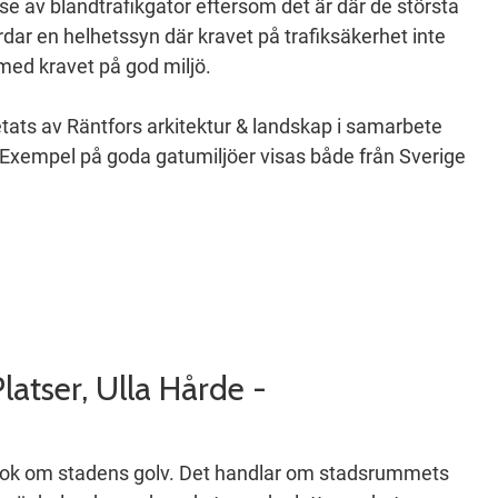
se av blandtrafikgator eftersom det är där de största
dar en helhetssyn där kravet på trafiksäkerhet inte
med kravet på god miljö.
ats av Räntfors arkitektur & landskap i samarbete
xempel på goda gatumiljöer visas både från Sverige
latser, Ulla Hårde -
sbok om stadens golv. Det handlar om stadsrummets