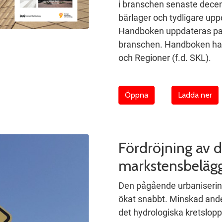
i branschen senaste decen
bärlager och tydligare upp
Handboken uppdateras para
branschen. Handboken ha
och Regioner (f.d. SKL).
Öppna
Ladda ner
Fördröjning av 
markstensbeläg
Den pågående urbanisering
ökat snabbt. Minskad ande
det hydrologiska kretslop