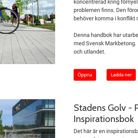
koncentrerad kring förnyel
problemen finns. Den föror
behöver komma i konflikt 
Denna handbok har utarbet
med Svensk Markbetong. E
och utlandet.
Öppna
Ladda ner
Stadens Golv - P
Inspirationsbok
Det här är en inspiration