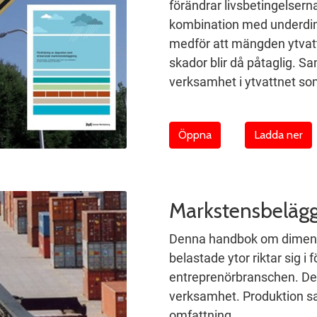
förändrar livsbetingelsern
kombination med underdi
medför att mängden ytvatt
skador blir då påtaglig. S
verksamhet i ytvattnet som
Öppna
Ladda ner
Markstensbeläggn
Denna handbok om dimens
belastade ytor riktar sig i 
entreprenörbranschen. De
verksamhet. Produktion sa
omfattning.