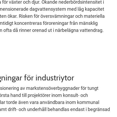
a för växter och djur. Ökande nederbördsintensitet i
mensionerade dagvattensystem med låg kapacitet
en ökar. Risken för översvämningar och materiella
amtidigt koncentreras föroreningar från mänsklig
 ofta då rinner orenad ut i närbelägna vattendrag.
ingar för industriytor
ionering av markstensöverbyggnader för tungt
första hand till projektörer inom konsult- och
lar torde även vara användbara inom kommunal
mt drift- och underhåll behandlas endast i begränsad