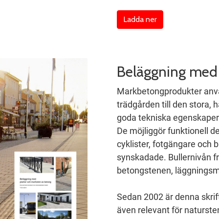
Ladda ner
Beläggning med 
Markbetongprodukter använd
trädgården till den stora,
goda tekniska egenskaper m
De möjliggör funktionell d
cyklister, fotgängare och b
synskadade. Bullernivån f
betongstenen, läggningsm
Sedan 2002 är denna skrif
även relevant för naturst