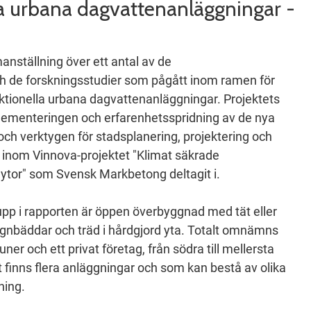
la urbana dagvattenanläggningar -
nställning över ett antal av de
h de forskningsstudier som pågått inom ramen för
ktionella urbana dagvattenanläggningar. Projektets
lementeringen och erfarenhetsspridning av de nya
ch verktygen för stadsplanering, projektering och
inom Vinnova-projektet "Klimat säkrade
ytor" som Svensk Markbetong deltagit i.
pp i rapporten är öppen överbyggnad med tät eller
gnbäddar och träd i hårdgjord yta. Totalt omnämns
er och ett privat företag, från södra till mellersta
t finns flera anläggningar och som kan bestå av olika
ning.