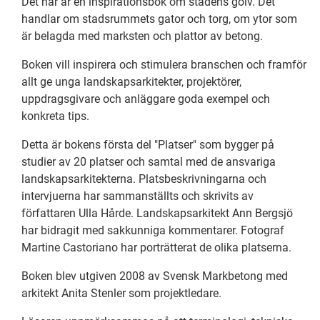
Det här är en inspirationsbok om stadens golv. Det
handlar om stadsrummets gator och torg, om ytor som
är belagda med marksten och plattor av betong.
Boken vill inspirera och stimulera branschen och framför
allt ge unga landskapsarkitekter, projektörer,
uppdragsgivare och anläggare goda exempel och
konkreta tips.
Detta är bokens första del "Platser" som bygger på
studier av 20 platser och samtal med de ansvariga
landskapsarkitekterna. Platsbeskrivningarna och
intervjuerna har sammanställts och skrivits av
författaren Ulla Hårde. Landskapsarkitekt Ann Bergsjö
har bidragit med sakkunniga kommentarer. Fotograf
Martine Castoriano har porträtterat de olika platserna.
Boken blev utgiven 2008 av Svensk Markbetong med
arkitekt Anita Stenler som projektledare.